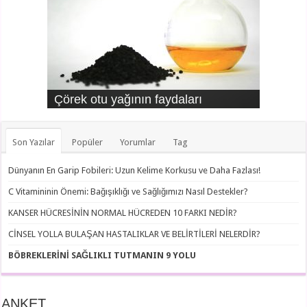
Çörek otu yağının faydaları
Kreatin kinaz neden yükselir?
Zerdeçalın faydaları
AIDS nedir?
Beta mikrobu nedir?
Topuk kanı testi nedir?
Son Yazılar
Popüler
Yorumlar
Tag
Dünyanın En Garip Fobileri: Uzun Kelime Korkusu ve Daha Fazlası!
C Vitamininin Önemi: Bağışıklığı ve Sağlığımızı Nasıl Destekler?
KANSER HÜCRESİNİN NORMAL HÜCREDEN 10 FARKI NEDİR?
CİNSEL YOLLA BULAŞAN HASTALIKLAR VE BELİRTİLERİ NELERDİR?
BÖBREKLERİNİ SAĞLIKLI TUTMANIN 9 YOLU
ANKET