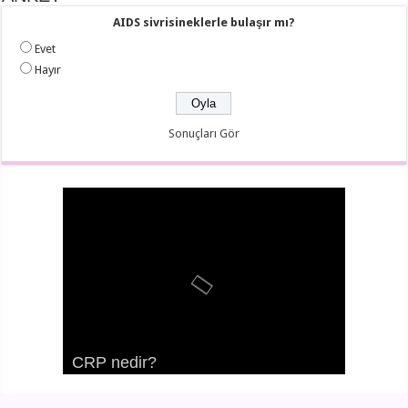
AIDS sivrisineklerle bulaşır mı?
Evet
Hayır
Sonuçları Gör
CRP nedir?
Kalp nasıl çalışır?
Aritmi nedir?
Vertigo nedir?
Okul korkusu
Mutlu çocuk yetiştirmenin yolları