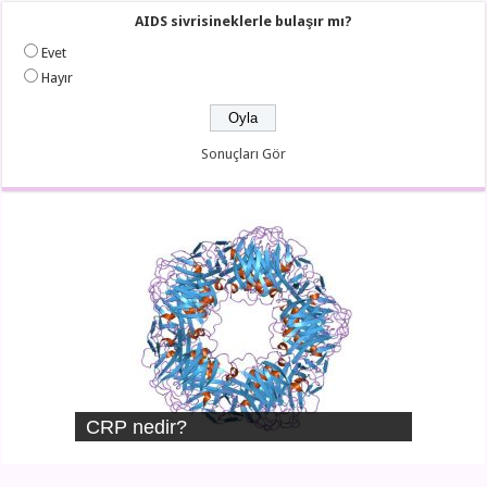
AIDS sivrisineklerle bulaşır mı?
Evet
Hayır
Sonuçları Gör
CRP nedir?
Kalp nasıl çalışır?
Aritmi nedir?
Vertigo nedir?
Okul korkusu
Mutlu çocuk yetiştirmenin yolları