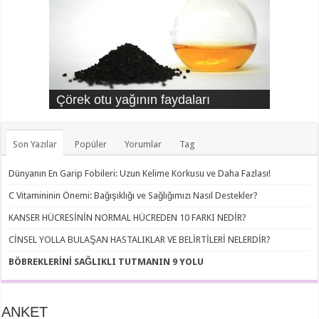
Çörek otu yağının faydaları
Kreatin kinaz neden yükselir?
Zerdeçalın faydaları
AIDS nedir?
Beta mikrobu nedir?
Topuk kanı testi nedir?
Son Yazılar
Popüler
Yorumlar
Tag
Dünyanın En Garip Fobileri: Uzun Kelime Korkusu ve Daha Fazlası!
C Vitamininin Önemi: Bağışıklığı ve Sağlığımızı Nasıl Destekler?
KANSER HÜCRESİNİN NORMAL HÜCREDEN 10 FARKI NEDİR?
CİNSEL YOLLA BULAŞAN HASTALIKLAR VE BELİRTİLERİ NELERDİR?
BÖBREKLERİNİ SAĞLIKLI TUTMANIN 9 YOLU
ANKET